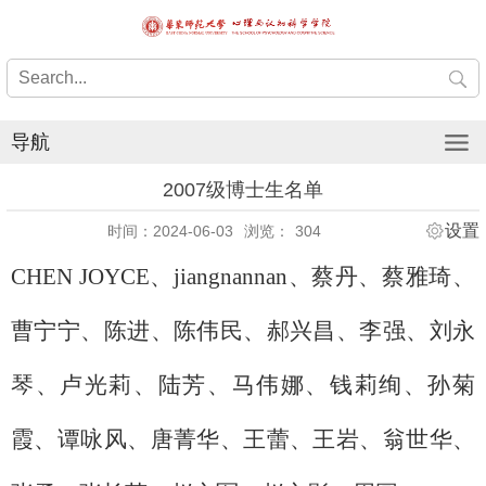
导航
2007级博士生名单
设置
时间：2024-06-03
浏览：
304
CHEN JOYCE、
jiangnannan、
蔡丹、
蔡雅琦、
曹宁宁、
陈进、
陈伟民、
郝兴昌、
李强、
刘永
琴、
卢光莉、
陆芳、
马伟娜、
钱莉绚、
孙菊
霞、
谭咏风、
唐菁华、
王蕾、
王岩、
翁世华、