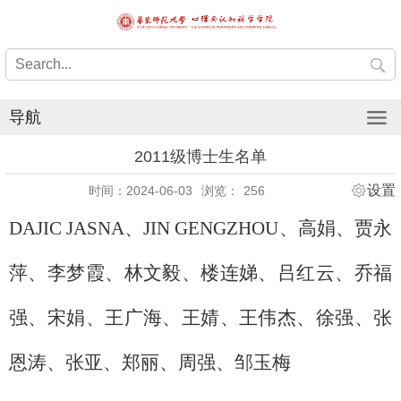
导航
2011级博士生名单
设置
时间：2024-06-03
浏览：
256
DAJIC JASNA、
JIN GENGZHOU、
高娟、
贾永
萍、
李梦霞、
林文毅、
楼连娣、
吕红云、
乔福
强、
宋娟、
王广海、
王婧、
王伟杰、
徐强、
张
恩涛、
张亚、
郑丽、
周强、
邹玉梅