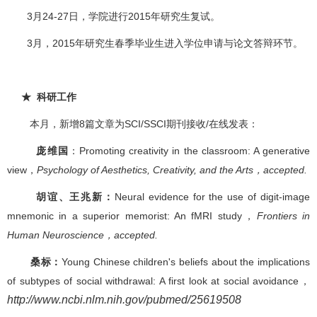
3月24-27日，学院进行2015年研究生复试。
3月，2015年研究生春季毕业生进入学位申请与论文答辩环节。
★ 科研工作
本月，新增8篇文章为SCI/SSCI期刊接收/在线发表：
庞维国
：Promoting creativity in the classroom: A generative
view，
Psychology of Aesthetics, Creativity, and the Arts
，
accepted.
胡谊、王兆新：
Neural evidence for the use of digit-image
mnemonic in a superior memorist: An fMRI study，
Frontiers in
Human Neuroscience
，
accepted.
桑标：
Young Chinese children's beliefs about the implications
of subtypes of social withdrawal: A first look at social avoidance，
http://www.ncbi.nlm.nih.gov/pubmed/25619508