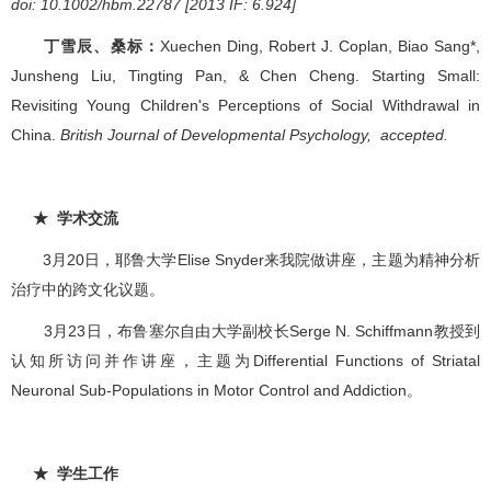
doi: 10.1002/hbm.22787 [2013 IF: 6.924]
丁雪辰、桑标：
Xuechen Ding, Robert J. Coplan, Biao Sang*,
Junsheng Liu, Tingting Pan, & Chen Cheng. Starting Small:
Revisiting Young Children's Perceptions of Social Withdrawal in
China.
British Journal of Developmental Psychology, accepted.
★ 学术交流
3月20日，耶鲁大学Elise Snyder来我院做讲座，主题为精神分析
治疗中的跨文化议题。
3月23日，布鲁塞尔自由大学副校长Serge N. Schiffmann教授到
认知所访问并作讲座，主题为Differential Functions of Striatal
Neuronal Sub-Populations in Motor Control and Addiction。
★ 学生工作