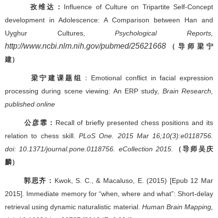
孜维达：
Influence of Culture on Tripartite Self-Concept
development in Adolescence: A Comparison between Han and
Uyghur Cultures,
Psychological Reports,
http://www.ncbi.nlm.nih.gov/pubmed/25621668
（导师梁宁
建）
梁宁建课题组
：Emotional conflict in facial expression
processing during scene viewing: An ERP study,
Brain Research,
published online
公彦霏：
Recall of briefly presented chess positions and its
relation to chess skill.
PLoS One. 2015 Mar 16;10(3):e0118756.
doi: 10.1371/journal.pone.0118756. eCollection 2015.
（导师吴庆
麟）
郭思齐：
Kwok, S. C., & Macaluso, E. (2015) [Epub 12 Mar
2015]. Immediate memory for “when, where and what”: Short-delay
retrieval using dynamic naturalistic material.
Human Brain Mapping,